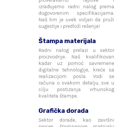
proveravamo fajlove i
izrađujemo radni nalog prema
dogovorenim specifikacijama.
Naš tim je uvek voljan da pruži
sugestije i predloži rešenja!
Štampa materijala
Radni nalog prelazi u sektor
proizvodnje. Naš kvalifikovan
kadar uz pomoć savremene
digitalne tehnologije, kreće sa
realizacijom posla. Vodi se
računa o svakom detalju, sve u
cilju postizanja vrhunskog
kvaliteta štampe.
Grafička dorada
Sektor dorade, kao završni
proces, štampanom matrijalu