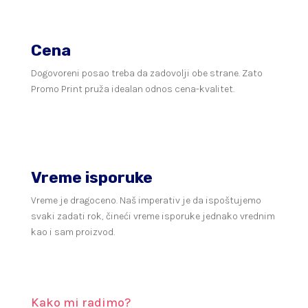
Cena
Dogovoreni posao treba da zadovolji obe strane. Zato
Promo Print pruža idealan odnos cena-kvalitet.
Vreme isporuke
Vreme je dragoceno. Naš imperativ je da ispoštujemo
svaki zadati rok, čineći vreme isporuke jednako vrednim
kao i sam proizvod.
Kako mi radimo?