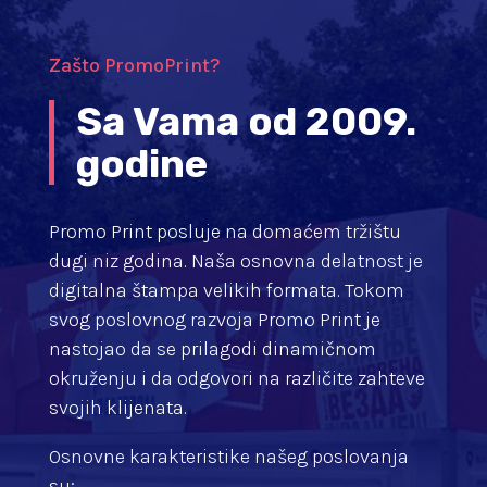
Zašto PromoPrint?
Sa Vama od 2009.
godine
Promo Print posluje na domaćem tržištu
dugi niz godina. Naša osnovna delatnost je
digitalna štampa velikih formata. Tokom
svog poslovnog razvoja Promo Print je
nastojao da se prilagodi dinamičnom
okruženju i da odgovori na različite zahteve
svojih klijenata.
Osnovne karakteristike našeg poslovanja
su: