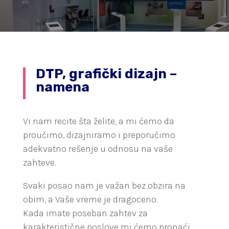
DTP, grafički dizajn –
namena
Vi nam recite šta želite, a mi ćemo da
proučimo, dizajniramo i preporučimo
adekvatno rešenje u odnosu na vaše
zahteve.
Svaki posao nam je važan bez obzira na
obim, a Vaše vreme je dragoceno.
Kada imate poseban zahtev za
karakteristične poslove mi ćemo pronaći