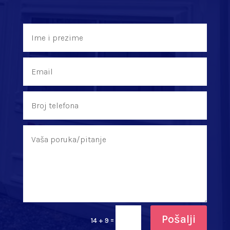
Pošalji
=
14 + 9